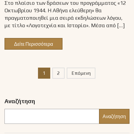
Στο πλαίσιο των δράσεων του προγράμματος «12
Οκτωβρίου 1944. Η Αθήνα ελεύθερη» θα
πραγματοποιηθεί μια σειρά εκδηλώσεων λόγου,
με τίτλο «Λογοτεχνία και Ιστορία». Μέσα από […]
Δείτε Περισσότερα
P
1
2
Επόμενη
o
s
Αναζήτηση
t
s
Αναζήτηση
n