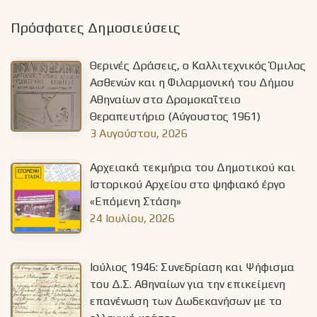
a
Πρόσφατες Δημοσιεύσεις
v
i
Θερινές Δράσεις, ο Καλλιτεχνικός Όμιλος
g
Ασθενών και η Φιλαρμονική του Δήμου
Αθηναίων στο Δρομοκαΐτειο
a
Θεραπευτήριο (Αύγουστος 1961)
t
3 Αυγούστου, 2026
i
Αρχειακά τεκμήρια του Δημοτικού και
o
Ιστορικού Αρχείου στο ψηφιακό έργο
«Επόμενη Στάση»
n
24 Ιουλίου, 2026
Ιούλιος 1946: Συνεδρίαση και Ψήφισμα
του Δ.Σ. Αθηναίων για την επικείμενη
επανένωση των Δωδεκανήσων με το