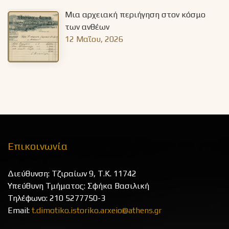
Μια αρχειακή περιήγηση στον κόσμο
των ανθέων
12 Μαΐου, 2026
Επικοινωνία
Διεύθυνση: Τζιραίων 9, Τ.Κ. 11742
Υπεύθυνη Τμήματος: Σφήκα Βασιλική
Τηλέφωνο: 210 5277750-3
Email:
t.dimotiko.istoriko.arxeio@athens.gr